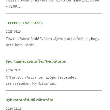
Tisztelt Vásárlóink! Pécsi bemutatótermünk 2026.08.06.
– 08.08. ...
TELEPHELY VÁLTOZÁS
2025.06.24.
Tisztelt Vásárlóink! Ezúton tájékoztatjuk Önöket, hogy
pécsi bemutatót...
Sportágnépszerűsítés Nyírbátoron
2024.09.28.
A Nyírbátori Asztalitenisz Sportegyesület
szervezésében, Nyírbátor vár...
Nyitvatartási idő változása
2024.02.16.