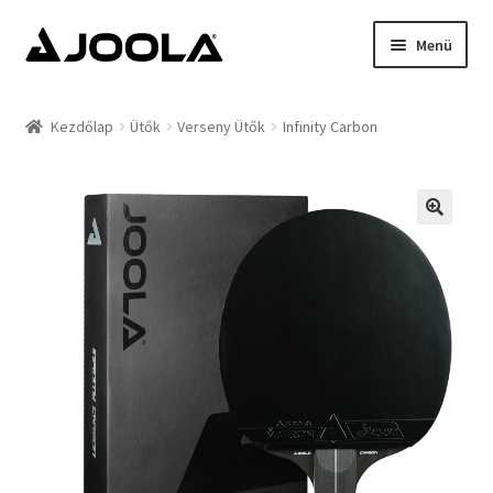
Ugrás
Kilépés
Menü
a
a
navigációhoz
tartalomba
Kezdőlap
Kezdőlap
Ütők
Verseny Ütők
Infinity Carbon
Hírek
Termékek
Támogatottak
Rólunk
Kapcsolat