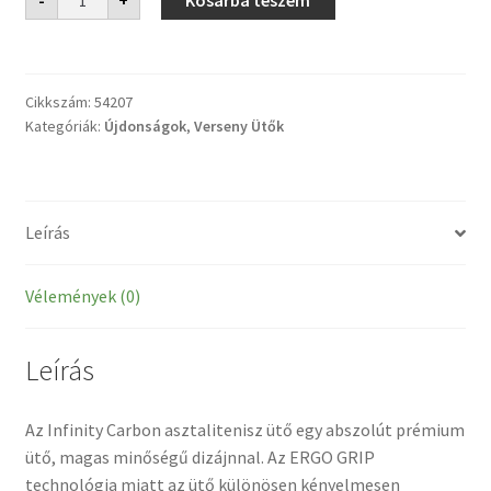
-
+
Kosárba teszem
Carbon
mennyiség
Cikkszám:
54207
Kategóriák:
Újdonságok
,
Verseny Ütők
Leírás
Vélemények (0)
Leírás
Az Infinity Carbon asztalitenisz ütő egy abszolút prémium
ütő, magas minőségű dizájnnal. Az ERGO GRIP
technológia miatt az ütő különösen kényelmesen