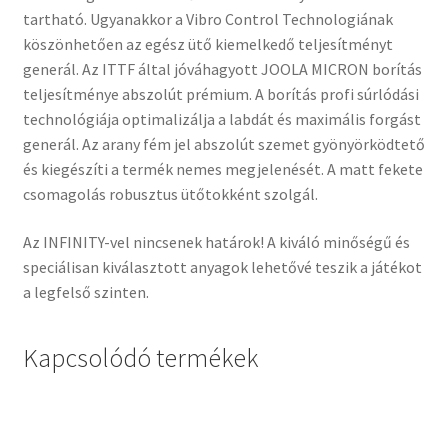
tartható. Ugyanakkor a Vibro Control Technologiának
köszönhetően az egész ütő kiemelkedő teljesítményt
generál. Az ITTF által jóváhagyott JOOLA MICRON borítás
teljesítménye abszolút prémium. A borítás profi súrlódási
technológiája optimalizálja a labdát és maximális forgást
generál. Az arany fém jel abszolút szemet gyönyörködtető
és kiegészíti a termék nemes megjelenését. A matt fekete
csomagolás robusztus ütőtokként szolgál.
Az INFINITY-vel nincsenek határok! A kiváló minőségű és
speciálisan kiválasztott anyagok lehetővé teszik a játékot
a legfelső szinten.
Kapcsolódó termékek