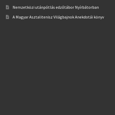
Nemzetközi utánpótlás edzőtábor Nyírbátorban
A Magyar Asztalitenisz Világbajnok Anekdotái könyv