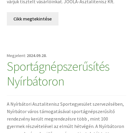
várjuk tisztelt vásárlóinkat. JOOLA-Asztalitenisz Kft.
Cikk megtekintése
2024.09.28.
Sportágnépszerűsítés
Nyírbátoron
A Nyírbátori Asztalitenisz Sportegyesület szervezésében,
Nyírbátor város támogatásával sportágnépszerűsítő
rendezvény került megrendezésre több , mint 100
gyermek részvételével az elmúlt hétvégén. A Nyírbátoron