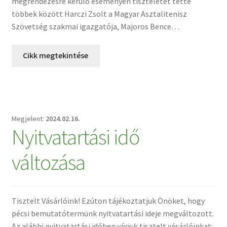
megrendezésre kerülő eseményen tiszteletét tette
többek között Harczi Zsolt a Magyar Asztalitenisz
Szövetség szakmai igazgatója, Majoros Bence…
Cikk megtekintése
2024.02.16.
Nyitvatartási idő
változása
Tisztelt Vásárlóink! Ezúton tájékoztatjuk Önöket, hogy
pécsi bemutatótermünk nyitvatartási ideje megváltozott.
Az alábbi nyitvatartási időben várjuk tisztelt vásárlóinkat: