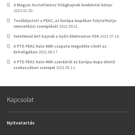
A Magyar Asztalitenisz Világbajnok Anekdotái könyv
2023.01.20.
Továbbjutott a PEAC, az Európa-kupában folytathatja
nemzetközi szereplését
2021.09.21.
Veretlenül lett bajnok a Győri Elektromos VSK
2021.07.16.
A PTE-PEAC Kalo-Méh csapata megvédte címét az
Extraligában
2021.06.17.
A PTE-PEAC Kalo-Méh szerdától az Európa-kupa döntő
szakaszában szerepel
2021.05.12.
Kapcsolat
Nyitvatartás