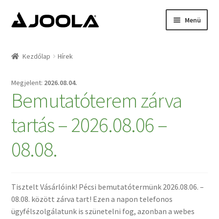
Ugrás
Kilépés
Menü
a
a
navigációhoz
tartalomba
Kezdőlap
Kezdőlap
Hírek
Hírek
2026.08.04.
Bemutatóterem zárva
Termékek
tartás – 2026.08.06 –
Támogatottak
08.08.
Rólunk
Kapcsolat
Tisztelt Vásárlóink! Pécsi bemutatótermünk 2026.08.06. –
08.08. között zárva tart! Ezen a napon telefonos
ügyfélszolgálatunk is szünetelni fog, azonban a webes