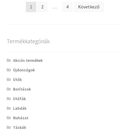
Bejegyzés
1
2
…
4
Következő
navigáció
Termékkategóriák
Akciós termékek
Újdonságok
Ütők
Borítások
Ütőfák
Labdák
Ruházat
Táskák