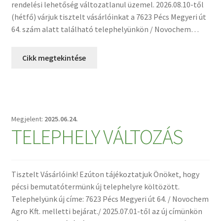
rendelési lehetőség változatlanul üzemel. 2026.08.10-től
(hétfő) várjuk tisztelt vásárlóinkat a 7623 Pécs Megyeri út
64. szám alatt található telephelyünkön / Novochem…
Cikk megtekintése
2025.06.24.
TELEPHELY VÁLTOZÁS
Tisztelt Vásárlóink! Ezúton tájékoztatjuk Önöket, hogy
pécsi bemutatótermünk új telephelyre költözött.
Telephelyünk új címe: 7623 Pécs Megyeri út 64. / Novochem
Agro Kft. melletti bejárat./ 2025.07.01-től az új címünkön