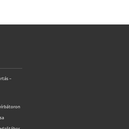
rtás –
yírbátoron
ása
edzőtábor