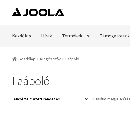
Ugrás
Kilépés
a
a
navigációhoz
tartalomba
Kezdőlap
Hírek
Termékek
Támogatottak
Kezdőlap
Kiegészítők
Faápoló
Faápoló
1 találat megjeleníté