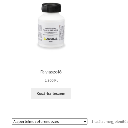
Fa viaszoló
2 300
Ft
Kosárba teszem
1 találat megjeleníté