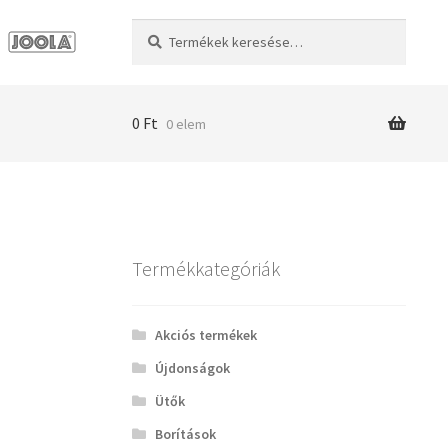
Keresés
Keresés
a
következőre:
0
Ft
0 elem
Termékkategóriák
Akciós termékek
Újdonságok
Ütők
Borítások