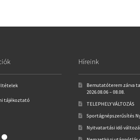
ciók
Híreink
Bemutatóterem zárva ta
eltételek
2026.08.06 – 08.08.
i tájékoztató
TELEPHELY VÁLTOZÁS
Sportágnépszerűsítés N
Nyitvatartási idő változ
Nemzetközi utánpótlás 