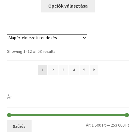
Opciók választása
Showing 1–12 of 53 results
1
2
3
4
5
Ár
Ár:
1 500 Ft
—
253 000 Ft
Szűrés