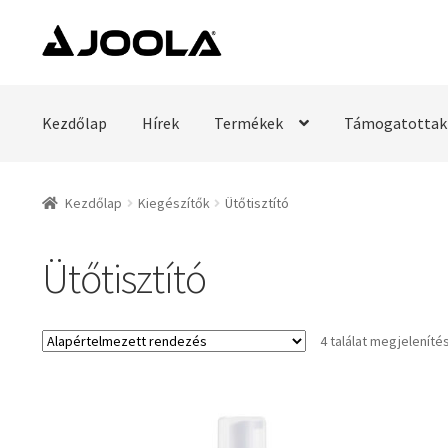
Ugrás
Kilépés
a
a
navigációhoz
tartalomba
Kezdőlap
Hírek
Termékek
Támogatottak
Kezdőlap
Kiegészítők
Ütőtisztító
Ütőtisztító
4 találat megjeleníté