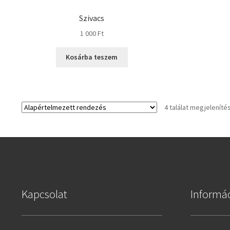
Szivacs
1 000
Ft
Kosárba teszem
4 találat megjeleníté
Kapcsolat
Informá