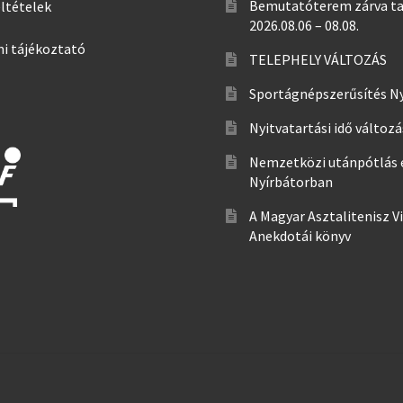
Bemutatóterem zárva ta
eltételek
2026.08.06 – 08.08.
i tájékoztató
TELEPHELY VÁLTOZÁS
Sportágnépszerűsítés N
Nyitvatartási idő változ
Nemzetközi utánpótlás 
Nyírbátorban
A Magyar Asztalitenisz V
Anekdotái könyv