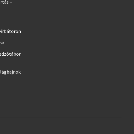
rtás –
yírbátoron
ása
edzőtábor
ilágbajnok