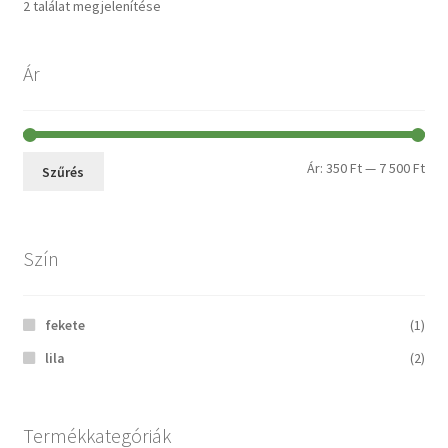
2 találat megjelenítése
Ár
Ár:
350 Ft
—
7 500 Ft
Szűrés
Szín
fekete
(1)
lila
(2)
Termékkategóriák