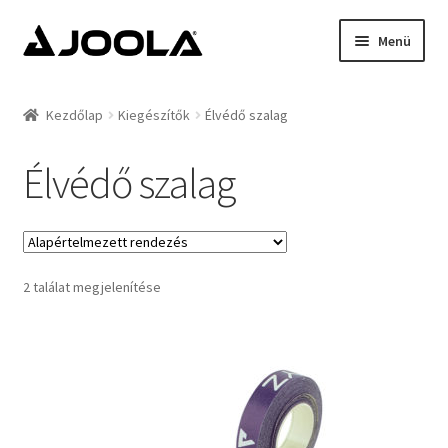
Ugrás
Kilépés
Menü
a
a
navigációhoz
tartalomba
Kezdőlap
Kezdőlap
Kiegészítők
Élvédő szalag
Hírek
Élvédő szalag
Termékek
Támogatottak
2 találat megjelenítése
Rólunk
Kapcsolat