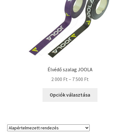
Élvédő szalag JOOLA
2 000
Ft
–
7 500
Ft
Opciók választása