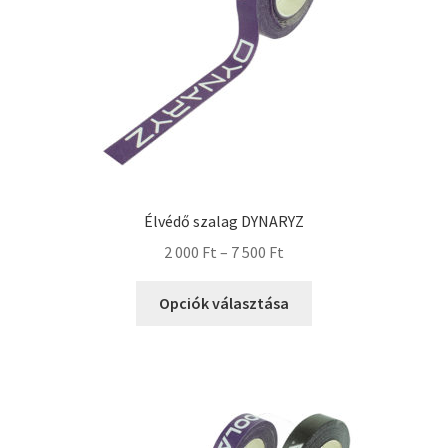
Élvédő szalag DYNARYZ
2 000
Ft
–
7 500
Ft
Opciók választása