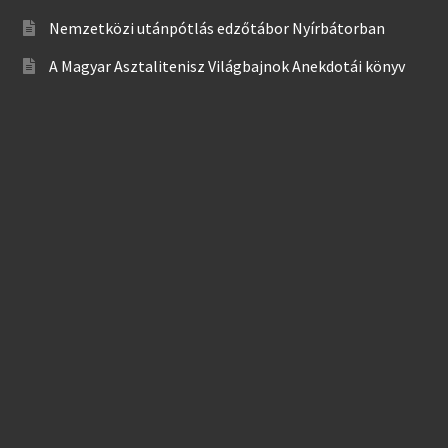
Nemzetközi utánpótlás edzőtábor Nyírbátorban
A Magyar Asztalitenisz Világbajnok Anekdotái könyv