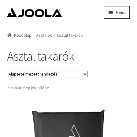
Ugrás
Kilépés
Menü
a
a
navigációhoz
tartalomba
Kezdőlap
Kezdőlap
Asztalok
Asztal takarók
Hírek
Asztal takarók
Termékek
Támogatottak
2 találat megjelenítése
Rólunk
Kapcsolat