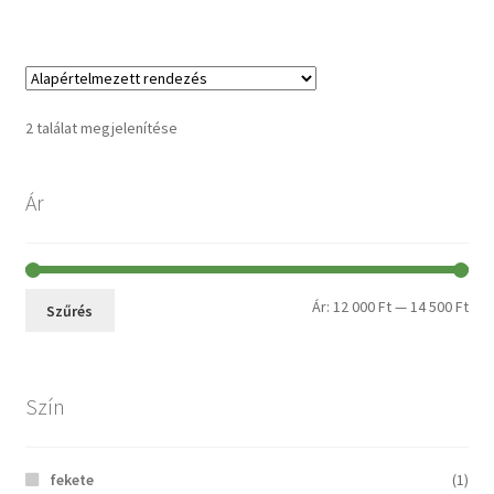
2 találat megjelenítése
Ár
Ár:
12 000 Ft
—
14 500 Ft
Szűrés
Szín
fekete
(1)