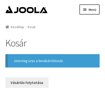
Menü
Kezdőlap
Kezdőlap
Kosár
Hírek
Kosár
Termékek
Támogatottak
Jelenleg üres a bevásárlókosár.
Rólunk
Vásárlás folytatása
Kapcsolat