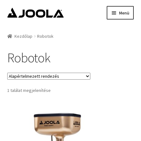
Ugrás
Kilépés
Menü
a
a
navigációhoz
tartalomba
Kezdőlap
Kezdőlap
Robotok
Hírek
Robotok
Termékek
Támogatottak
1 találat megjelenítése
Rólunk
Kapcsolat