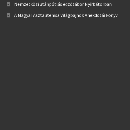
Nemzetközi utánpótlás edzőtábor Nyírbátorban
A Magyar Asztalitenisz Világbajnok Anekdotái könyv