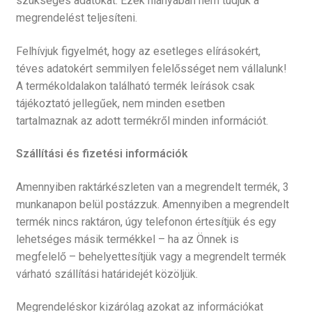
szükséges adatokat. Ezek hiányában nem tudjuk a
megrendelést teljesíteni.
Felhívjuk figyelmét, hogy az esetleges elírásokért,
téves adatokért semmilyen felelősséget nem vállalunk!
A termékoldalakon található termék leírások csak
tájékoztató jellegűek, nem minden esetben
tartalmaznak az adott termékről minden információt.
Szállítási és fizetési információk
Amennyiben raktárkészleten van a megrendelt termék, 3
munkanapon belül postázzuk. Amennyiben a megrendelt
termék nincs raktáron, úgy telefonon értesítjük és egy
lehetséges másik termékkel – ha az Önnek is
megfelelő – behelyettesítjük vagy a megrendelt termék
várható szállítási határidejét közöljük.
Megrendeléskor kizárólag azokat az információkat