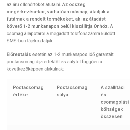
az áru ellenértékét átutalni.
Az összeg
megérkezésekor, várhatóan másnap, átadjuk a
futárnak a rendelt termékeket, aki az átadást
követő 1-2 munkanapon belül kiszállítja Önhöz.
A
csomag állapotáról a megadott telefonszámra küldött
SMS-ben tájékoztatjuk.
Előreutalás
esetén az 1-2 munkanapos idő garantált
postacsomag díja értéktől és súlytól függően a
következőképpen alakulnak:
Postacsomag
Postacsomag
A szállítási
értéke
súlya
és
csomagolási
költségek
összesen