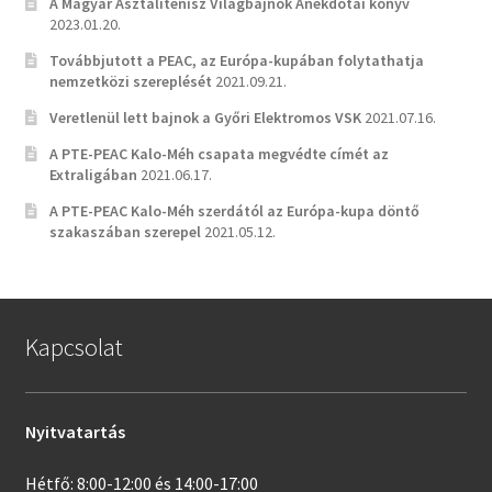
A Magyar Asztalitenisz Világbajnok Anekdotái könyv
2023.01.20.
Továbbjutott a PEAC, az Európa-kupában folytathatja
nemzetközi szereplését
2021.09.21.
Veretlenül lett bajnok a Győri Elektromos VSK
2021.07.16.
A PTE-PEAC Kalo-Méh csapata megvédte címét az
Extraligában
2021.06.17.
A PTE-PEAC Kalo-Méh szerdától az Európa-kupa döntő
szakaszában szerepel
2021.05.12.
Kapcsolat
Nyitvatartás
Hétfő: 8:00-12:00 és 14:00-17:00