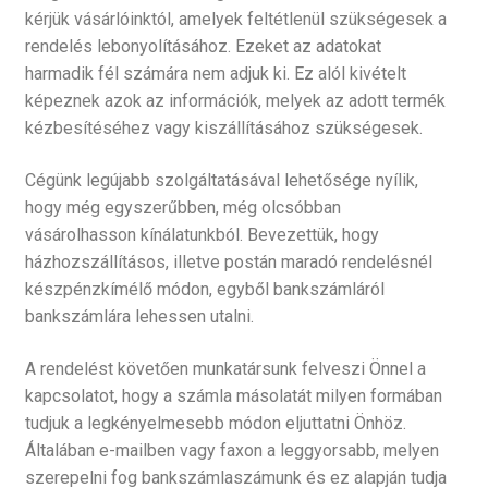
kérjük vásárlóinktól, amelyek feltétlenül szükségesek a
rendelés lebonyolításához. Ezeket az adatokat
harmadik fél számára nem adjuk ki. Ez alól kivételt
képeznek azok az információk, melyek az adott termék
kézbesítéséhez vagy kiszállításához szükségesek.
Cégünk legújabb szolgáltatásával lehetősége nyílik,
hogy még egyszerűbben, még olcsóbban
vásárolhasson kínálatunkból. Bevezettük, hogy
házhozszállításos, illetve postán maradó rendelésnél
készpénzkímélő módon, egyből bankszámláról
bankszámlára lehessen utalni.
A rendelést követően munkatársunk felveszi Önnel a
kapcsolatot, hogy a számla másolatát milyen formában
tudjuk a legkényelmesebb módon eljuttatni Önhöz.
Általában e-mailben vagy faxon a leggyorsabb, melyen
szerepelni fog bankszámlaszámunk és ez alapján tudja