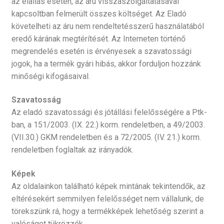
az elállás esetén, az áru visszaszolgáltatásával
kapcsoltban felmerült összes költséget. Az Eladó
követelheti az áru nem rendeltetésszerű használatából
eredő kárának megtérítését. Az Interneten történő
megrendelés esetén is érvényesek a szavatossági
jogok, ha a termék gyári hibás, akkor forduljon hozzánk
minőségi kifogásaival.
Szavatosság
Az eladó szavatossági és jótállási felelősségére a Ptk-
ban, a 151/2003. (IX. 22.) korm. rendeletben, a 49/2003.
(VII.30.) GKM rendeletben és a 72/2005. (IV. 21.) korm.
rendeletben foglaltak az irányadók.
Képek
Az oldalainkon található képek mintának tekintendők, az
eltérésekért semmilyen felelősséget nem vállalunk, de
törekszünk rá, hogy a termékképek lehetőség szerint a
valóságot tükrözzék.