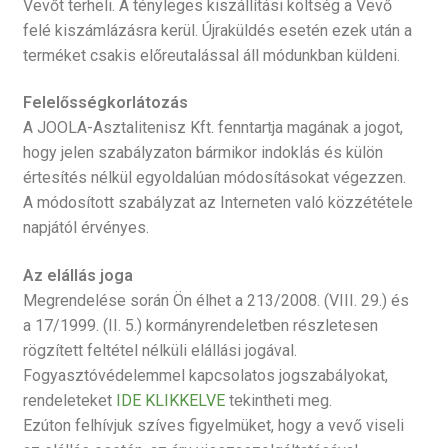
Vevőt terheli. A tényleges kiszállítási költség a Vevő
felé kiszámlázásra kerül. Újraküldés esetén ezek után a
terméket csakis előreutalással áll módunkban küldeni.
Felelősségkorlátozás
A JOOLA-Asztalitenisz Kft. fenntartja magának a jogot,
hogy jelen szabályzaton bármikor indoklás és külön
értesítés nélkül egyoldalúan módosításokat végezzen.
A módosított szabályzat az Interneten való közzététele
napjától érvényes.
Az elállás joga
Megrendelése során Ön élhet a 213/2008. (VIII. 29.) és
a 17/1999. (II. 5.) kormányrendeletben részletesen
rögzített feltétel nélküli elállási jogával.
Fogyasztóvédelemmel kapcsolatos jogszabályokat,
rendeleteket
IDE KLIKKELVE
tekintheti meg.
Ezúton felhívjuk szíves figyelmüket, hogy a vevő viseli