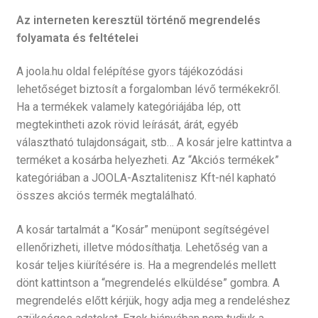
Az interneten keresztül történő megrendelés
folyamata és feltételei
A joola.hu oldal felépítése gyors tájékozódási
lehetőséget biztosít a forgalomban lévő termékekről.
Ha a termékek valamely kategóriájába lép, ott
megtekintheti azok rövid leírását, árát, egyéb
választható tulajdonságait, stb… A kosár jelre kattintva a
terméket a kosárba helyezheti. Az “Akciós termékek”
kategóriában a JOOLA-Asztalitenisz Kft-nél kapható
összes akciós termék megtalálható.
A kosár tartalmát a “Kosár” menüpont segítségével
ellenőrizheti, illetve módosíthatja. Lehetőség van a
kosár teljes kiürítésére is. Ha a megrendelés mellett
dönt kattintson a “megrendelés elküldése” gombra. A
megrendelés előtt kérjük, hogy adja meg a rendeléshez