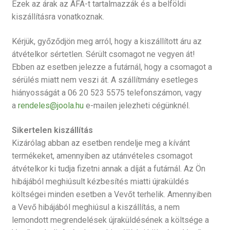
Ezek az árak az ÁFA-t tartalmazzák és a belföldi
kiszállításra vonatkoznak.
Kérjük, győződjön meg arról, hogy a kiszállított áru az
átvételkor sértetlen. Sérült csomagot ne vegyen át!
Ebben az esetben jelezze a futárnál, hogy a csomagot a
sérülés miatt nem veszi át. A szállítmány esetleges
hiányosságát a 06 20 523 5575 telefonszámon, vagy
a
rendeles@joola.hu
e-mailen jelezheti cégünknél.
Sikertelen kiszállítás
Kizárólag abban az esetben rendelje meg a kívánt
termékeket, amennyiben az utánvételes csomagot
átvételkor ki tudja fizetni annak a díját a futárnál. Az Ön
hibájából meghiúsult kézbesítés miatti újraküldés
költségei minden esetben a Vevőt terhelik. Amennyiben
a Vevő hibájából meghiúsul a kiszállítás, a nem
lemondott megrendelések újraküldésének a költsége a