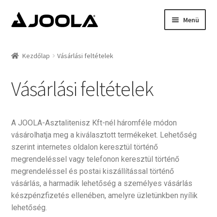
Menü
Kezdőlap
Kezdőlap
Vásárlási feltételek
Hírek
Vásárlási feltételek
Termékek
Támogatottak
A JOOLA-Asztalitenisz Kft-nél háromféle módon
vásárolhatja meg a kiválasztott termékeket. Lehetőség
Rólunk
szerint internetes oldalon keresztül történő
megrendeléssel vagy telefonon keresztül történő
Kapcsolat
megrendeléssel és postai kiszállítással történő
vásárlás, a harmadik lehetőség a személyes vásárlás
készpénzfizetés ellenében, amelyre üzletünkben nyílik
lehetőség.