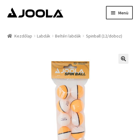
Ugrás
Kilépés
Menü
a
a
navigációhoz
tartalomba
Kezdőlap
Kezdőlap
Labdák
Beltéri labdák
Spinball (12/doboz)
Hírek
Termékek
Támogatottak
Rólunk
Kapcsolat