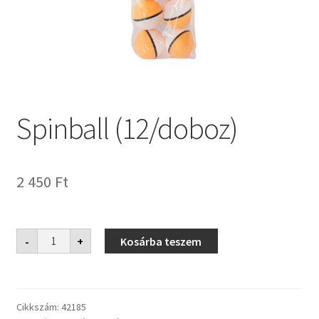
Spinball (12/doboz)
2 450
Ft
Spinball
-
+
Kosárba teszem
(12/doboz)
mennyiség
Cikkszám:
42185