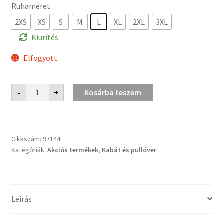
Ruhaméret
2XS
XS
S
M
L
XL
2XL
3XL
Kiürítés
Elfogyott
Escape
-
+
Kosárba teszem
kabát
mennyiség
Cikkszám:
97144
Kategóriák:
Akciós termékek
,
Kabát és pullóver
Leírás