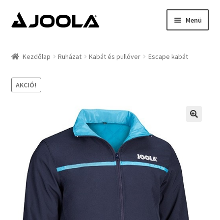
Ugrás
Kilépés
Menü
a
a
navigációhoz
tartalomba
Kezdőlap
Kezdőlap
Ruházat
Kabát és pullóver
Escape kabát
Hírek
AKCIÓ!
Termékek
Támogatottak
Rólunk
Kapcsolat