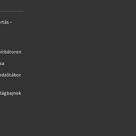
rtás –
yírbátoron
ása
edzőtábor
ilágbajnok