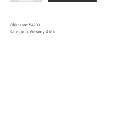
Classic
mennyiség
Cikkszám:
54200
Kategória:
Verseny Ütők