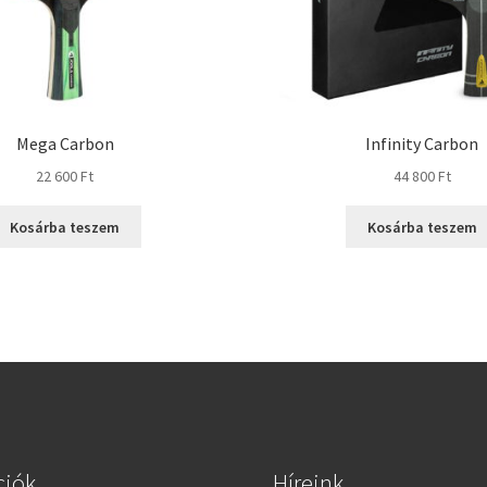
Mega Carbon
Infinity Carbon
22 600
Ft
44 800
Ft
Kosárba teszem
Kosárba teszem
ciók
Híreink