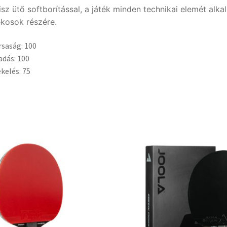
isz ütő softborítással, a játék minden technikai elemét alka
ékosok részére.
saság: 100
dás: 100
kelés: 75