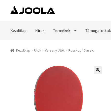
Ugrás
Kilépés
a
a
navigációhoz
tartalomba
Kezdőlap
Hírek
Termékek
Támogatottak
Kezdőlap
Ütők
Verseny Ütők
Rosskopf Classic