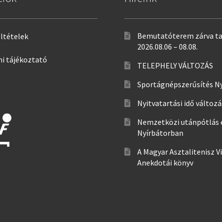
Bemutatóterem zárva ta
eltételek
2026.08.06 – 08.08.
i tájékoztató
TELEPHELY VÁLTOZÁS
Sportágnépszerűsítés N
Nyitvatartási idő változ
Nemzetközi utánpótlás 
Nyírbátorban
A Magyar Asztalitenisz V
Anekdotái könyv