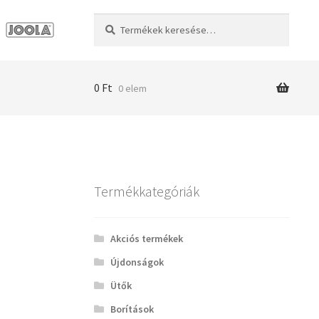
Keresés
Keresés
a
következőre:
0
Ft
0 elem
Termékkategóriák
Akciós termékek
Újdonságok
Ütők
Borítások