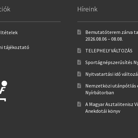
ciók
Híreink
Bemutatóterem zárva ta
eltételek
2026.08.06 – 08.08.
i tájékoztató
TELEPHELY VÁLTOZÁS
Sportágnépszerűsítés N
Nyitvatartási idő változ
Nemzetközi utánpótlás 
Nyírbátorban
A Magyar Asztalitenisz V
Anekdotái könyv