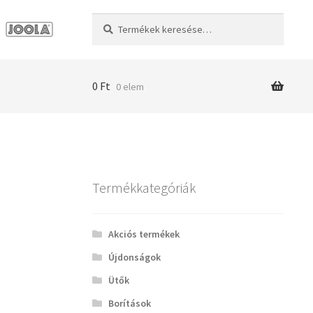
Keresés
Keresés
a
következőre:
0
Ft
0 elem
Termékkategóriák
Akciós termékek
Újdonságok
Ütők
Borítások