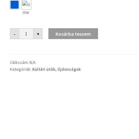
Vivid
-
+
Kosárba teszem
mennyiség
Cikkszám:
N/A
Kategóriák:
Kültéri ütők
,
Újdonságok