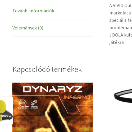
A VIVID Out
További információk
markolata 
speciális f
problémame
Vélemények (0)
JOOLA kült
játékra.
Kapcsolódó termékek