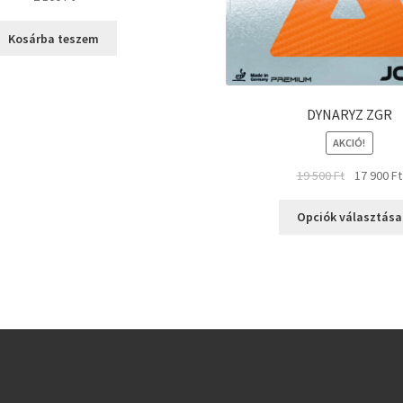
Kosárba teszem
DYNARYZ ZGR
AKCIÓ!
19 500
Ft
17 900
Ft
Opciók választása