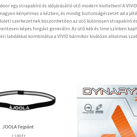
door egy strapabíró és időjárásálló ütő modern kivitelben! A VIVID
nagyon kényelmes a kézben, és mindig biztonságérzetet ad a játé
elületi szerkezetnek köszönhetően az ütő különösen strapabíró é
ntesen képes forgást generálni. Az ütő kék és lime színben kaph
éri labdákkal kombinálva a VIVID bármikor kiválóan alkalmas sza
JOOLA Fejpánt
2 100
Ft