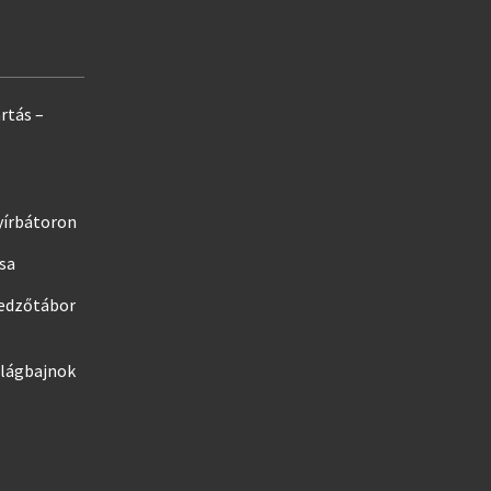
rtás –
yírbátoron
ása
edzőtábor
ilágbajnok