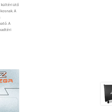
 kültéri ütő
kosnak. A
s
ató. A
badtéri