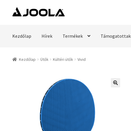
Ugrás
Kilépés
a
a
navigációhoz
tartalomba
Kezdőlap
Hírek
Termékek
Támogatottak
Kezdőlap
Ütők
Kültéri ütők
Vivid