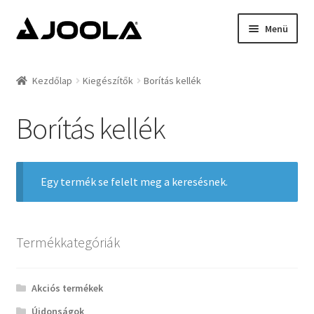
Ugrás
Kilépés
Menü
a
a
navigációhoz
tartalomba
Kezdőlap
Kezdőlap
Kiegészítők
Borítás kellék
Hírek
Borítás kellék
Termékek
Támogatottak
Egy termék se felelt meg a keresésnek.
Rólunk
Termékkategóriák
Kapcsolat
Akciós termékek
Újdonságok