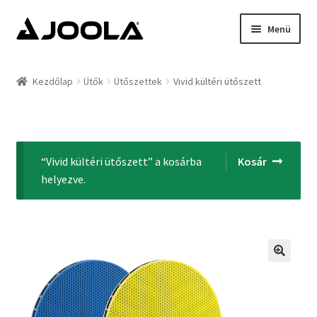
Ugrás
Kilépés
Menü
a
a
navigációhoz
tartalomba
Kezdőlap
Kezdőlap
Ütők
Ütőszettek
Vivid kültéri ütőszett
Hírek
Termékek
“Vivid kültéri ütőszett” a kosárba
Kosár
Támogatottak
helyezve.
Rólunk
Kapcsolat