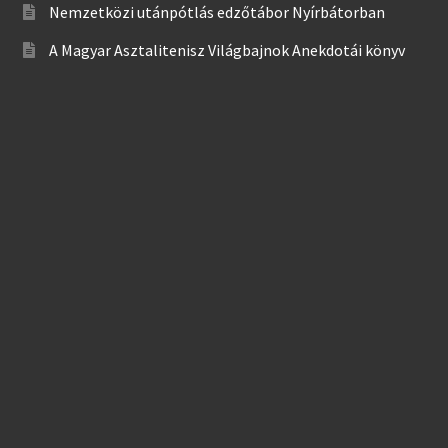
Nemzetközi utánpótlás edzőtábor Nyírbátorban
A Magyar Asztalitenisz Világbajnok Anekdotái könyv