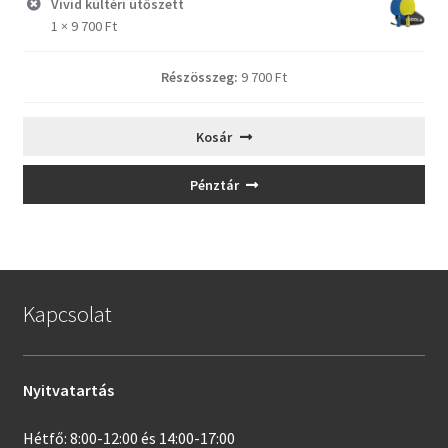
Vivid kültéri ütőszett
1 ×
9 700
Ft
Részösszeg:
9 700
Ft
Kosár
Pénztár
Kapcsolat
Nyitvatartás
Hétfő: 8:00-12:00 és 14:00-17:00