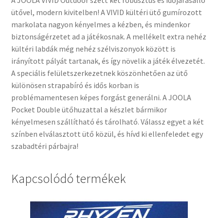
A JOOLA VIVID Outdoor szett két robusztus és időjárásálló
ütővel, modern kivitelben! A VIVID kültéri ütő gumírozott
markolata nagyon kényelmes a kézben, és mindenkor
biztonságérzetet ad a játékosnak. A mellékelt extra nehéz
kültéri labdák még nehéz szélviszonyok között is
irányított pályát tartanak, és így növelik a játék élvezetét.
A speciális felületszerkezetnek köszönhetően az ütő
különösen strapabíró és idős korban is
problémamentesen képes forgást generálni. A JOOLA
Pocket Double ütőhuzattal a készlet bármikor
kényelmesen szállítható és tárolható. Válassz egyet a két
színben elválasztott ütő közül, és hívd ki ellenfeledet egy
szabadtéri párbajra!
Kapcsolódó termékek