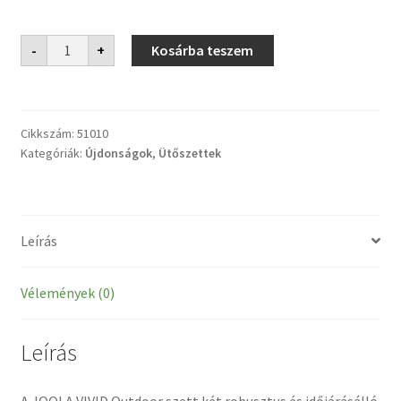
Vivid
-
+
Kosárba teszem
kültéri
ütőszett
mennyiség
Cikkszám:
51010
Kategóriák:
Újdonságok
,
Ütőszettek
Leírás
Vélemények (0)
Leírás