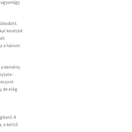
l ugyanúgy
működött.
kkal kevésbé
mét
ez a három
i a kemény
rylate-
viszont
, de elég
gban). A
, a kettő