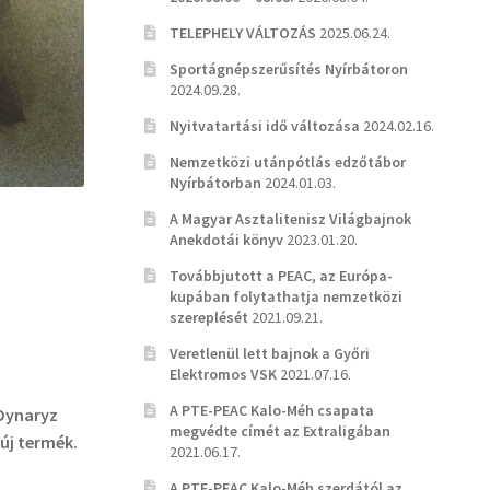
TELEPHELY VÁLTOZÁS
2025.06.24.
Sportágnépszerűsítés Nyírbátoron
2024.09.28.
Nyitvatartási idő változása
2024.02.16.
Nemzetközi utánpótlás edzőtábor
Nyírbátorban
2024.01.03.
A Magyar Asztalitenisz Világbajnok
Anekdotái könyv
2023.01.20.
Továbbjutott a PEAC, az Európa-
kupában folytathatja nemzetközi
szereplését
2021.09.21.
Veretlenül lett bajnok a Győri
Elektromos VSK
2021.07.16.
A PTE-PEAC Kalo-Méh csapata
 Dynaryz
megvédte címét az Extraligában
új termék.
2021.06.17.
A PTE-PEAC Kalo-Méh szerdától az