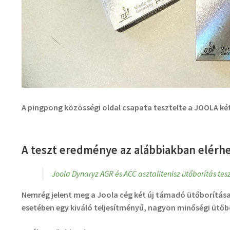
A pingpong közösségi oldal csapata tesztelte a JOOLA két
A teszt eredménye az alábbiakban elérhe
Joola Dynaryz AGR és ACC asztalitenisz ütőborítás tes
Nemrég jelent meg a Joola cég két új támadó ütőborítása,
esetében egy kiváló teljesítményű, nagyon minőségi ütőbo