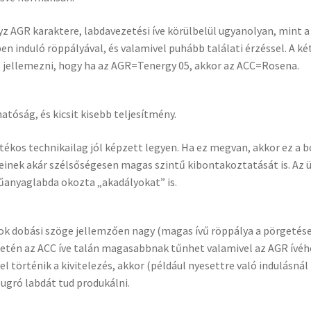
z AGR karaktere, labdavezetési íve körülbelül ugyanolyan, mint a
n induló röppályával, és valamivel puhább találati érzéssel. A két
l jellemezni, hogy ha az AGR=Tenergy 05, akkor az ACC=Rosena.
tóság, és kicsit kisebb teljesítmény.
tékos technikailag jól képzett legyen. Ha ez megvan, akkor ez a b
einek akár szélsőségesen magas szintű kibontakoztatását is. Az 
 műanyaglabda okozta „akadályokat” is.
ok dobási szöge jellemzően nagy (magas ívű röppálya a pörgetése
etén az ACC íve talán magasabbnak tűnhet valamivel az AGR ívéh
 történik a kivitelezés, akkor (például nyesettre való indulásnál 
ugró labdát tud produkálni.