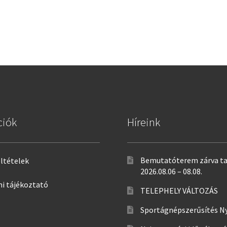
post:
ciók
Híreink
Bemutatóterem zárva ta
eltételek
2026.08.06 – 08.08.
i tájékoztató
TELEPHELY VÁLTOZÁS
Sportágnépszerűsítés N