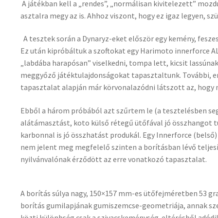
A játékban kell a „rendes”, „normálisan kivitelezett” mozd
asztalra megy az is. Ahhoz viszont, hogy ez igaz legyen, szü
A tesztek során a Dynaryz-eket először egy kemény, feszes
Ez után kipróbáltuk a szoftokat egy Harimoto innerforce ALC
„labdába harapósan” viselkedni, tompa lett, kicsit lassúnak
meggyőző játéktulajdonságokat tapasztaltunk. További, e
tapasztalat alapján már körvonalazódni látszott az, hogy m
Ebből a három próbából azt szűrtem le (a tesztelésben seg
alátámasztást, koto külső rétegű ütőfával jó összhangot tu
karbonnal is jó összhatást produkál. Egy Innerforce (bels
nem jelent meg megfelelő szinten a borításban lévő teljes
nyilvánvalónak érződött az erre vonatkozó tapasztalat.
A borítás súlya nagy, 150×157 mm-es ütőfejméretben 53 gr
borítás gumilapjának gumiszemcse-geometriája, annak sze
közti különbség csak a szivacskeménység-eltérésből adódik