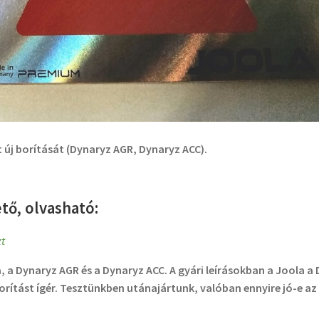
 új borítását (Dynaryz AGR, Dynaryz ACC).
tő, olvasható:
zt
 a Dynaryz AGR és a Dynaryz ACC. A gyári leírásokban a Joola a
rítást ígér. Tesztünkben utánajártunk, valóban ennyire jó-e az 