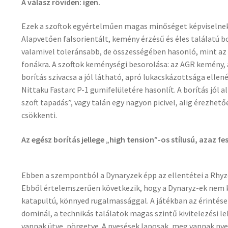
A válasz röviden: igen.
Ezek a szoftok egyértelműen magas minőséget képviselnek, 
Alapvetően falsorientált, kemény érzésű és éles találatú b
valamivel toleránsabb, de összességében hasonló, mint az 
fonákra. A szoftok keménységi besorolása: az AGR kemény, 
borítás szivacsa a jól látható, apró lukacskázottsága ellenér
Nittaku Fastarc P-1 gumifelületére hasonlít. A borítás jól
szoft tapadás”, vagy talán egy nagyon picivel, alig érezhe
csökkenti.
Az egész borítás jellege „high tension”-os stílusú, azaz fes
Ebben a szempontból a Dynaryzek épp az ellentétei a Rhy
Ebből értelemszerűen következik, hogy a Dynaryz-ek nem k
katapultú, könnyed rugalmassággal. A játékban az érintése
dominál, a technikás találatok magas szintű kivitelezési l
vannak ütve, pörgetve. A nyesések laposak, meg vannak nye