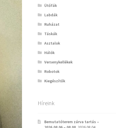
Ütőfák
Labdák
Ruházat
Táskák
Asztalok
Hálók
Versenykellékek
Robotok
Kiegészítők
Híreink
Bemutatóterem zárva tartás –
2026.08.06 – 08.08.
2026.08.04.