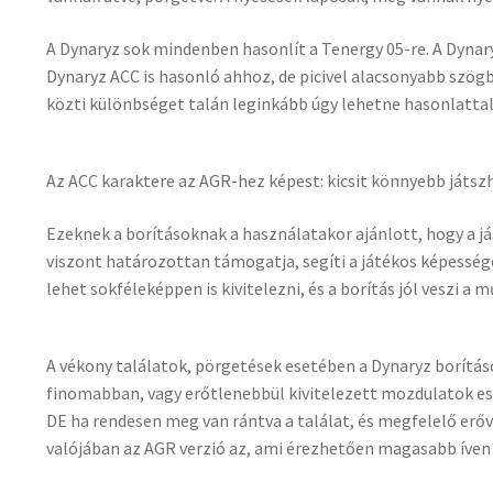
A Dynaryz sok mindenben hasonlít a Tenergy 05-re. A Dynary
Dynaryz ACC is hasonló ahhoz, de picivel alacsonyabb szögbe
közti különbséget talán leginkább úgy lehetne hasonlatta
Az ACC karaktere az AGR-hez képest: kicsit könnyebb játszha
Ezeknek a borításoknak a használatakor ajánlott, hogy a já
viszont határozottan támogatja, segíti a játékos képesség
lehet sokféleképpen is kivitelezni, és a borítás jól veszi a
A vékony találatok, pörgetések esetében a Dynaryz borítás
finomabban, vagy erőtlenebbül kivitelezett mozdulatok es
DE ha rendesen meg van rántva a találat, és megfelelő erővel
valójában az AGR verzió az, ami érezhetően magasabb íven 