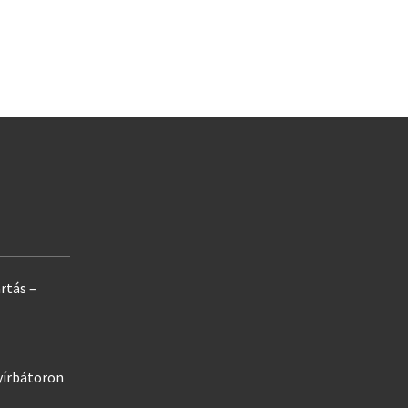
rtás –
yírbátoron