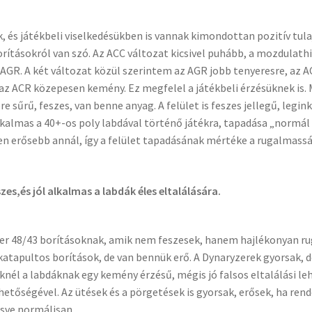
és játékbeli viselkedésükben is vannak kimondottan pozitív tula
orításokról van szó. Az ACC változat kicsivel puhább, a mozdulath
AGR. A két változat közül szerintem az AGR jobb tenyeresre, az A
az ACR közepesen kemény. Ez megfelel a játékbeli érzésüknek is.
e sűrű, feszes, van benne anyag. A felület is feszes jellegű, legin
 alkalmas a 40+-os poly labdával történő játékra, tapadása „normá
tően erősebb annál, így a felület tapadásának mértéke a rugalmas
zes,és jól alkalmas a labdák éles eltalálására.
zer 48/43 borításoknak, amik nem feszesek, hanem hajlékonyan r
atapultos borítások, de van bennük erő. A Dynaryzerek gyorsak, 
knél a labdáknak egy kemény érzésű, mégis jó falsos eltalálási l
ehetőségével. Az ütések és a pörgetések is gyorsak, erősek, ha re
sve normálisan.