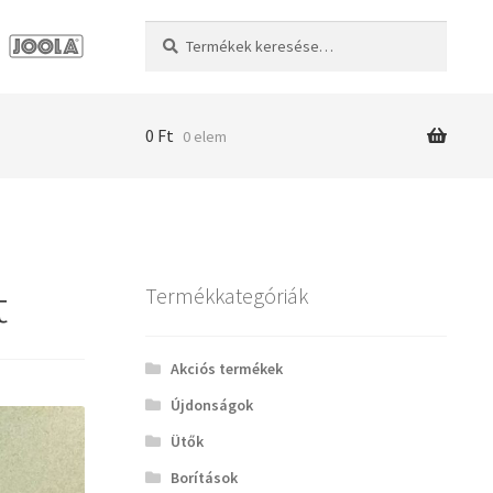
Keresés
Keresés
a
következőre:
0
Ft
0 elem
t
Termékkategóriák
Akciós termékek
Újdonságok
Ütők
Borítások