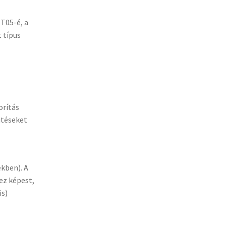
 T05-é, a
 típus
orítás
ütéseket
kben). A
ez képest,
is)