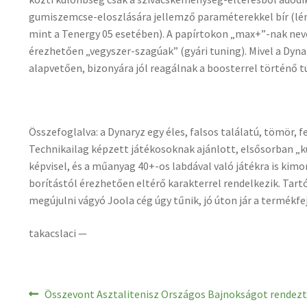
gumiszemcse-eloszlására jellemző paraméterekkel bír (l
mint a Tenergy 05 esetében). A papírtokon „max+”-nak nevez
érezhetően „vegyszer-szagúak” (gyári tuning). Mivel a Dynar
alapvetően, bizonyára jól reagálnak a boosterrel történő t
Összefoglalva: a Dynaryz egy éles, falsos találatú, tömör
Technikailag képzett játékosoknak ajánlott, elsősorban „
képvisel, és a műanyag 40+-os labdával való játékra is kim
borítástól érezhetően eltérő karakterrel rendelkezik. Tart
megújulni vágyó Joola cég úgy tűnik, jó úton jár a termékfe
takacslaci —
Bejegyzés
Previous
Összevont Asztalitenisz Országos Bajnokságot rendez