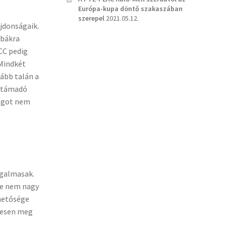
Európa-kupa döntő szakaszában
szerepel
2021.05.12.
jdonságaik.
ibákra
CC pedig
 Mindkét
kább talán a
l támadó
ságot nem
ugalmasak.
de nem nagy
ehetősége
ndesen meg