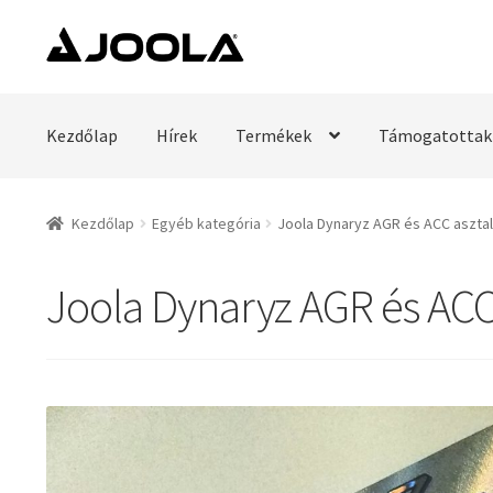
Ugrás
Kilépés
a
a
navigációhoz
tartalomba
Kezdőlap
Hírek
Termékek
Támogatottak
Kezdőlap
Egyéb kategória
Joola Dynaryz AGR és ACC asztali
Joola Dynaryz AGR és ACC 