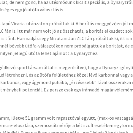
ulat, de nem gond, ha az ütésmódunk kicsit speciális, a Dynaryzrő
kséges egy jó ütőfa választás is.
 lapú Vicaria-utánzaton próbáltuk ki. A borítás meggyőzően jól 
 fán is. Itt már nem volt jó az összhatás, a borítás elkezdett so
 is tűnt. Harmadjára egy Mizutani Jun ZLC fán próbáltuk ki, itt is
nnél bővebb ütőfa-választékon nem próbálgattuk a borítást, de 
ilyen jellegű ütőfa lehet ajánlott a Dynaryzhez.
édkező sporttársam által is megerősítve), hogy a Dynaryz igényl
d létrehozni, és az ütőfa felületéhez közel lévő karbonnal vagy a
ő) karbonos, vagy úgymond puhább, „érzésesebb” fával összerakva 
ítménybeli potenciál. Ez persze csak egy irányadó magánvélemény
amm, illetve 51 gramm volt ragasztóval együtt, (max-os vastagsá
mcse-eloszlása, szemcseátmérője a két szoft esetében egyforma
. Mindkét Dynaryz ilyen szempontból a „pro” jelzésű borítások