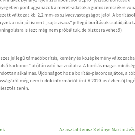
ényegében pont ugyanazok a méret-adatok a gumiszemcsékre von
ett változat kb. 2,2 mm-es szivacsvastagságot jelöl. A borítások
yzek a már jól ismert „sajtszivacs” jellegű borítások családjába 
uningolásra is (ezt még nem próbáltuk, de biztosra vehető).
, feszes jellegű támadóborítás, kemény és középkemény változatba
külső karbonos” ütőfán való használatra. A borítás magas minősé
ondottan alkalmas. Újdonságot hoz a borítás-piacon; sajátos, a tö
ósságáról még nem tudok információt írni. A 2020-as évben új log
jlesztés terén.
Next
tek
Az asztalitenisz 8 előnye Martin Jež