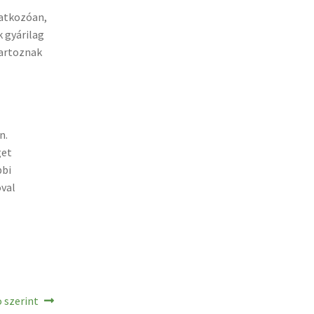
atkozóan,
 gyárilag
tartoznak
n.
get
bbi
óval
o szerint